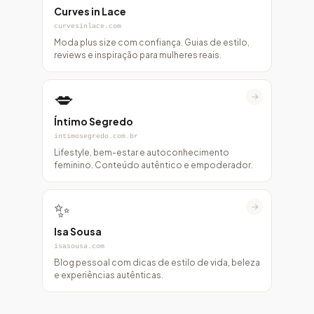
Curves in Lace
curvesinlace.com
Moda plus size com confiança. Guias de estilo,
reviews e inspiração para mulheres reais.
💋
→
Íntimo Segredo
intimosegredo.com.br
Lifestyle, bem-estar e autoconhecimento
feminino. Conteúdo autêntico e empoderador.
✨
→
Isa Sousa
isasousa.com
Blog pessoal com dicas de estilo de vida, beleza
e experiências autênticas.