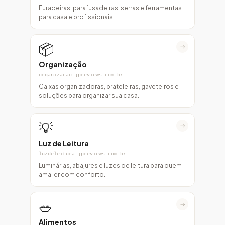
Furadeiras, parafusadeiras, serras e ferramentas
para casa e profissionais.
📦
→
Organização
organizacao.jpreviews.com.br
Caixas organizadoras, prateleiras, gaveteiros e
soluções para organizar sua casa.
💡
→
Luz de Leitura
luzdeleitura.jpreviews.com.br
Luminárias, abajures e luzes de leitura para quem
ama ler com conforto.
🥗
→
Alimentos