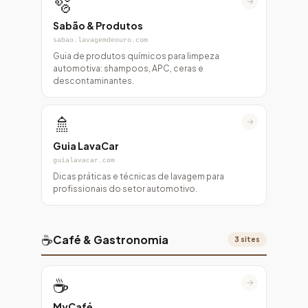
🫧
→
Sabão & Produtos
sabao.lavagemdeouro.com
Guia de produtos químicos para limpeza
automotiva: shampoos, APC, ceras e
descontaminantes.
🚿
→
Guia LavaCar
guialavacar.com
Dicas práticas e técnicas de lavagem para
profissionais do setor automotivo.
☕
Café & Gastronomia
3 sites
☕
→
MyCafé