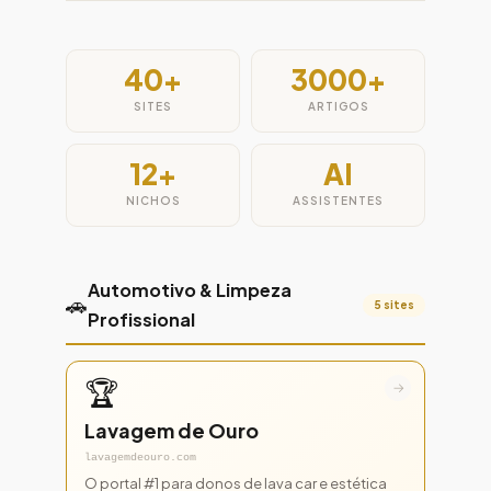
40+
3000+
SITES
ARTIGOS
12+
AI
NICHOS
ASSISTENTES
Automotivo & Limpeza
🚗
5 sites
Profissional
🏆
→
Lavagem de Ouro
lavagemdeouro.com
O portal #1 para donos de lava car e estética