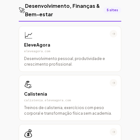
Desenvolvimento, Finanças &
🚀
5 sites
Bem-estar
📈
→
EleveAgora
eleveagora.com
Desenvolvimento pessoal, produtividade e
crescimento profissional.
💪
→
Calistenia
calistenia.eleveagora.com
Treinos de calistenia, exercícios com peso
corporal e transformação física sem academia.
💰
→