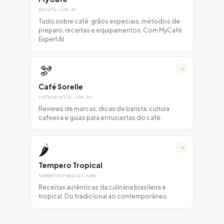
mycafe.com.br
Tudo sobre café: grãos especiais, métodos de
preparo, receitas e equipamentos. Com MyCafé
Expert AI.
🫘
→
Café Sorelle
cafesorelle.com.br
Reviews de marcas, dicas de barista, cultura
cafeeira e guias para entusiastas do café.
🌶️
→
Tempero Tropical
temperotropical.com
Receitas autênticas da culinária brasileira e
tropical. Do tradicional ao contemporâneo.