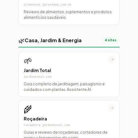
alimentos.jpreviews.com.br
Reviews de alimentos, suplementos e produtos
alimentícios saudáveis.
🌿
Casa, Jardim & Energia
4 sites
🌱
→
Jardim Total
jardimtotal.com
Guia completo de jardinagem, paisagismo e
cuidados com plantas. Assistente AI.
🌾
→
Roçadeira
rocadeira.jardimtotal.com
Guias e reviews de roçadeiras, cortadores de
grama e ferramentas de corte.