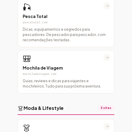
🎣
→
Pesca Total
pescatotal.com
Dicas, equipamentos e segredos para
pescadores. De pescador para pescador, com
recomendações testadas.
🎒
→
Mochila de Viagem
mochiladeviagem.com
Guias, reviews e dicas para viajantes e
mochileiros. Tudo para sua próxima aventura.
👗
Moda & Lifestyle
3 sites
👗
→