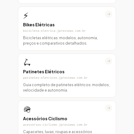
⚡
→
Bikes Elétricas
bicicleta-eletrica.jpreviews.com.br
Bicicletas elétricas: modelos, autonomia,
preços e comparativos detalhados.
🛴
→
Patinetes Elétricos
patinetes-eletricos.jpreviews.com.br
Guia completo de patinetes elétricos: modelos,
velocidade e autonomia.
🪖
→
Acessórios Ciclismo
acessorios-ciclismo.jpreviews.com.br
Capacetes, luvas, roupas e acessórios