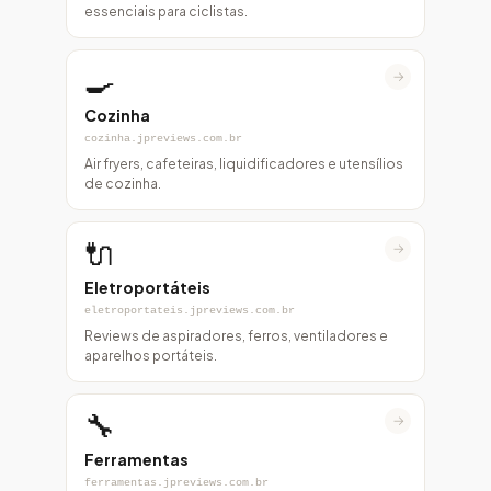
essenciais para ciclistas.
🍳
→
Cozinha
cozinha.jpreviews.com.br
Air fryers, cafeteiras, liquidificadores e utensílios
de cozinha.
🔌
→
Eletroportáteis
eletroportateis.jpreviews.com.br
Reviews de aspiradores, ferros, ventiladores e
aparelhos portáteis.
🔧
→
Ferramentas
ferramentas.jpreviews.com.br