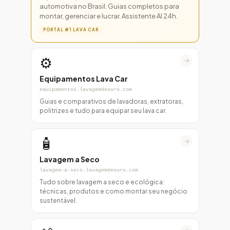
automotiva no Brasil. Guias completos para
montar, gerenciar e lucrar. Assistente AI 24h.
PORTAL #1 LAVA CAR
⚙️
→
Equipamentos Lava Car
equipamentos.lavagemdeouro.com
Guias e comparativos de lavadoras, extratoras,
politrizes e tudo para equipar seu lava car.
🧴
→
Lavagem a Seco
lavagem-a-seco.lavagemdeouro.com
Tudo sobre lavagem a seco e ecológica:
técnicas, produtos e como montar seu negócio
sustentável.