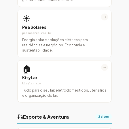
☀️
→
Pea Solares
peasolares.com.br
Energia solar e soluções elétricas para
residências e negócios. Economia e
sustentabilidade.
🏠
→
KityLar
kitylar.com
Tudo para o seu lar: eletrodomésticos, utensílios
e organização do lar.
🎣
Esporte & Aventura
2 sites